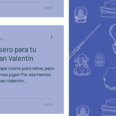
ra
ero para tu
San Valentín
ape rooms para niños, pero
emos jugar! Por eso hemos
n Valentín...