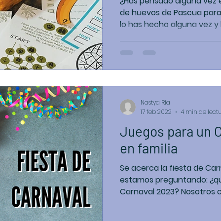
¿Has pensado alguna vez
de huevos de Pascua para
lo has hecho alguna vez y 
Nastya Ria
17 feb 2022
4 min de lect
Juegos para un C
en familia
Se acerca la fiesta de Ca
estamos preguntando: ¿qu
Carnaval 2023? Nosotros c