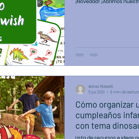
¡Novedad! ¡Abrimos n
Adrea Rossetti
5 jul 2021
3 min de lectur
Cómo organizar una fiesta de
cumpleaños infan
con tema dinosa
de 50€
Lista de recursos e ideas 