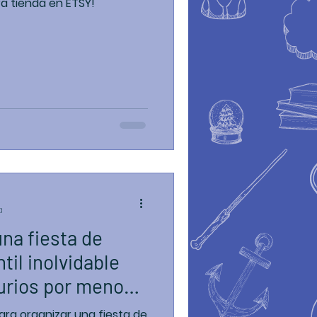
uestra tienda en ETSY!
a
til inolvidable
urios por menos
para organizar una fiesta de