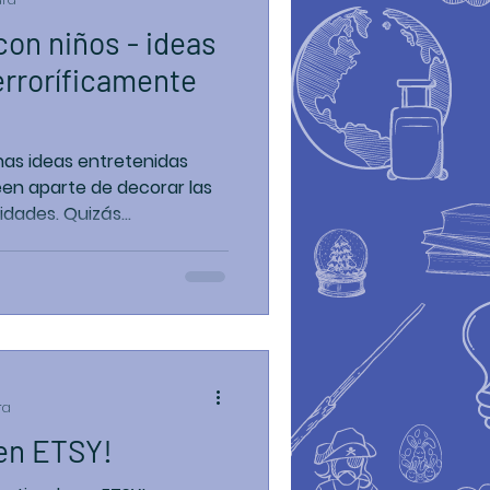
on niños - ideas
erroríficamente
as ideas entretenidas
een aparte de decorar las
dades. Quizás...
ra
 en ETSY!