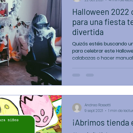
Halloween 2022 c
para una fiesta t
divertida
Quizás estéis buscando un
para celebrar este Hallow
calabazas o hacer manuali
Andrea Rossetti
9 sept 2021
1 min de lectu
¡Abrimos tienda