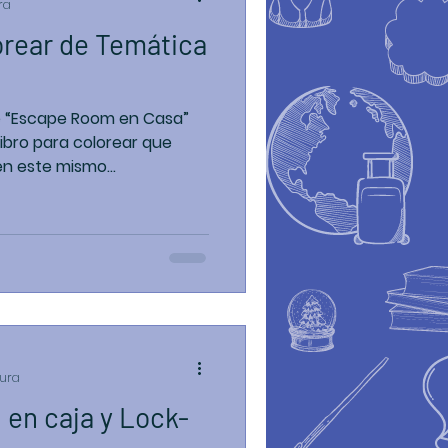
ra
orear de Temática
e “Escape Room en Casa”
ibro para colorear que
n este mismo...
tura
 en caja y Lock-