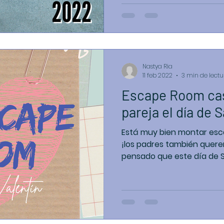
Nastya Ria
11 feb 2022
3 min de lectu
Escape Room cas
pareja el día de 
Está muy bien montar esc
¡los padres también quer
pensado que este día de Sa