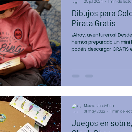
25 jul 2024
1 min de lectu
Dibujos para Col
Pirata Gratis
¡Ahoy, aventureros! Desd
hemos preparado un mini l
podéis descargar GRATIS e
Masha Khodykina
31 may 2022
1 min de lec
Juegos en sobre,