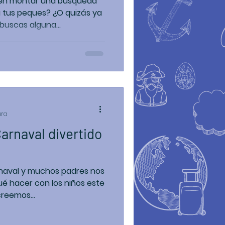
 en montar una búsqueda
 tus peques? ¿O quizás ya
buscas alguna...
ura
arnaval divertido
rnaval y muchos padres nos
é hacer con los niños este
reemos...