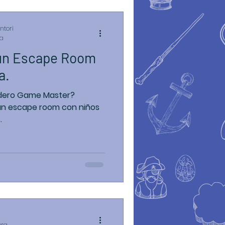
ntori
ra
un Escape Room
a.
adero Game Master?
un escape room con niños
.
ura