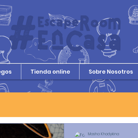
egos
Tienda online
Sobre Nosotros
Masha Khodykina