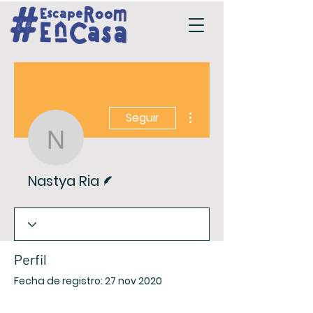
Más acciones
Seguir
Nastya Ria
Escritor
Nastya Ria
Perfil
Fecha de registro: 27 nov 2020