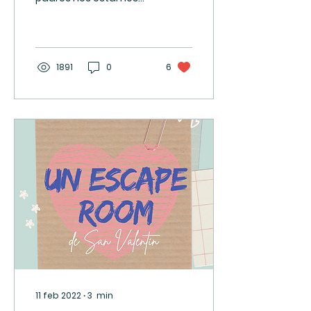
preguntando: ¿qué
hacer con los niños este
Carnaval 2023?
Nosotros creemos...
1891
0
6
11 feb 2022
∙
3
min