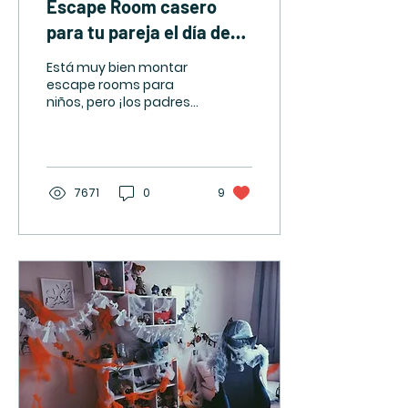
Escape Room casero
para tu pareja el día de
San Valentín
Está muy bien montar
escape rooms para
niños, pero ¡los padres
también queremos
jugar! Por eso hemos
pensado que este día
de San Valentín...
7671
0
9