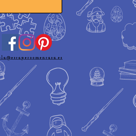
ola@escaperoomencasa.es