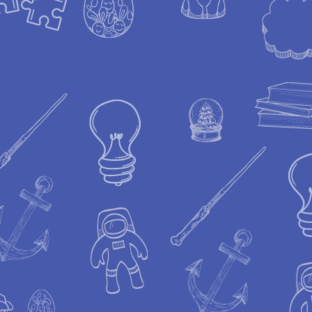
+4
+3
+2
Escuela de Magia
€4.99
Disponible
Añadir más
Añadir a la cesta
Ir al pago
Guardar este producto para más tarde
Favorito
Ha sido añadido a favoritos