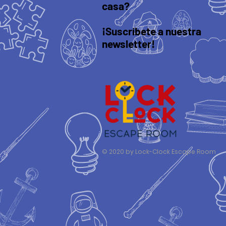
casa?
¡Suscríbete a nuestra
newsletter!
© 2020 by Lock-Clock Escape Room