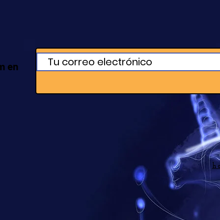
m en
h