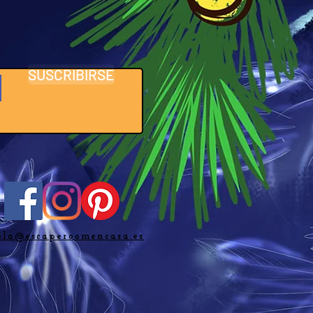
SUSCRIBIRSE
ola@escaperoomencasa.es