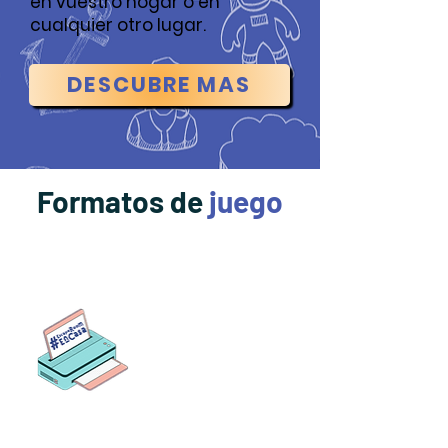
en vuestro hogar o en
cualquier otro lugar.
DESCUBRE MÁS
Formatos de
juego
Imprimible
1. Descarga
los pdf
2. Imprime
3. Prepara
4. ¡Juega!