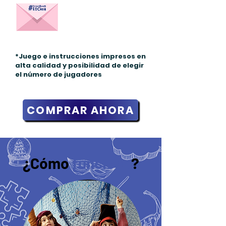
sobre a tu casa*
2. Recorta
3. Prepara
4. ¡Juega!
*Juego e instrucciones impresos en
alta calidad y posibilidad de elegir
el número de jugadores
COMPRAR AHORA
¿Cómo
funciona
?