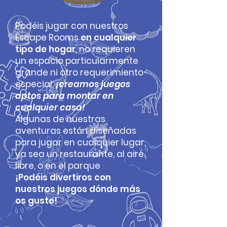
Podéis jugar con nuestros
Escape Rooms
en cualquier
tipo de hogar
, no requieren
un espacio particularmente
grande ni otro requerimiento
especial;
¡creamos juegos
aptos para montar en
cualquier casa!
Algunas de nuestras
aventuras están diseñadas
para jugar en cualquier lugar,
ya sea un restaurante, al aire
libre, o en el parque
¡Podéis divertiros con
nuestros juegos dónde más
os guste!